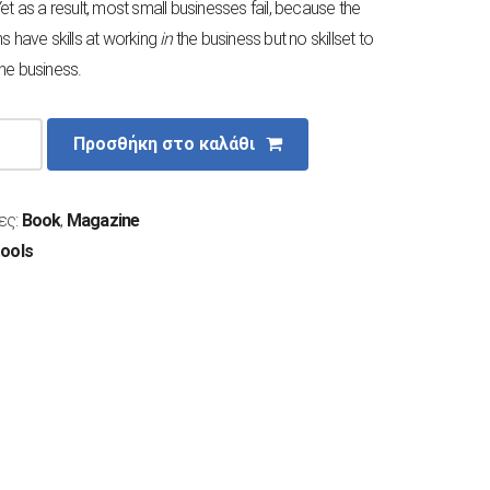
et as a result, most small businesses fail, because the
ns have skills at working
in
the business but no skillset to
the business.
Προσθήκη στο καλάθι
ες:
Book
,
Magazine
tools
α