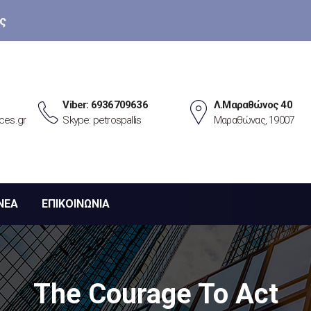
ς
Viber: 6936709636
Λ.Μαραθώνος 40
ces.gr
Skype: petrospallis
Μαραθώνας, 19007
ΝΕΑ
ΕΠΙΚΟΙΝΩΝΙΑ
The Courage To Act