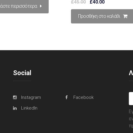
£
45.00
£
40.00
5
με
4.00
από
βάστε περισσότερα
5
Προσθήκη στο καλάθι
Social
Λ
Instagram
Facebook
LinkedIn
Ε
ε
π