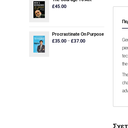
£
45.00
Πε
Procrastinate On Purpose
Ger
£
35.00
–
£
37.00
pie
tec
the
The
cha
adv
Σχετ