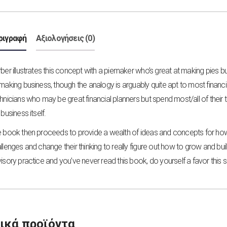
ριγραφή
Αξιολογήσεις (0)
ber illustrates this concept with a piemaker who’s great at making pies bu
making business, though the analogy is arguably quite apt to most financia
hnicians who may be great financial planners but spend most/all of their
 business itself.
 book then proceeds to provide a wealth of ideas and concepts for how
llenges and change their thinking to really figure out how to grow and build
isory practice and you’ve never read this book, do yourself a favor this 
ικά προϊόντα