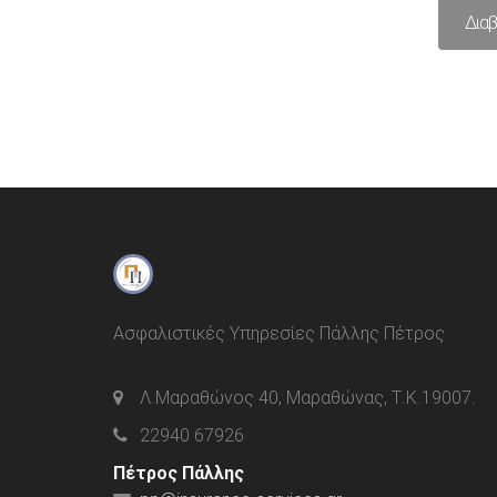
με
5.00
από 
Δια
Ασφαλιστικές Υπηρεσίες Πάλλης Πέτρος
Λ.Μαραθώνος 40, Μαραθώνας, Τ.Κ.19007.
22940 67926
Πέτρος Πάλλης