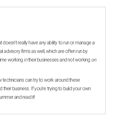
t doesn’t really have any ability to run or manage a
l advisory firms as well, which are often run by
 time working
in
their businesses and not working
on
 technicians can try to work around these
 their business. If you’re trying to build your own
summer and read it!