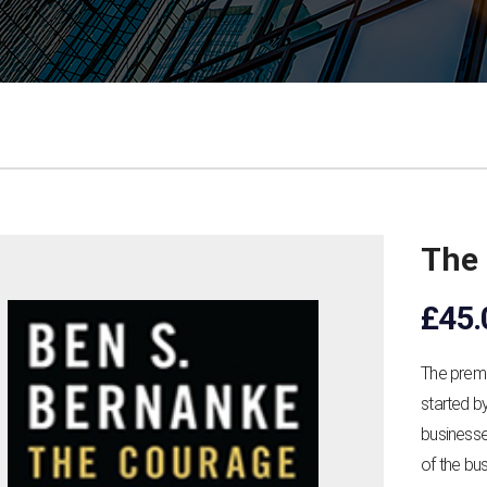
The 
£
45.
The premi
started by
businesse
of the bu