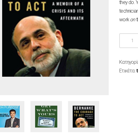
they do. Y
technicia
work
on
The
Courage
To
Κατηγορί
Act
Ετικέτα:
ποσότητ