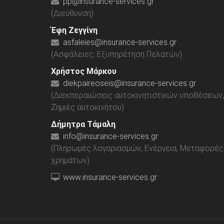
pp@insurance-services.gr
(Διεύθυνση)
Έφη Ζεγγίνη
asfaleies@insurance-services.gr
(Ασφάλειες, Εξυπηρέτηση Πελατών)
Χρήστος Μάρκου
diekpaireoseis@insurance-services.gr
(Διεκπεραιώσεις αυτοκινητιστικών υποθέσεων,
Ζημιές αυτοκινήτου)
Δήμητρα Τάμαλη
info@insurance-services.gr
(Πληρωμές λογαριασμών, Ενέργεια, Μεταφορές
χρημάτων)
www.insurance-services.gr