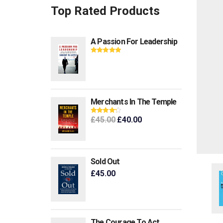
Top Rated Products
A Passion For Leadership
Βαθμολογήθηκ
ε με
5.00
από 5
Merchants In The Temple
£
45.00
£
40.00
Βαθμολογή
θηκε με
4.00
από 5
Sold Out
£
45.00
The Courage To Act