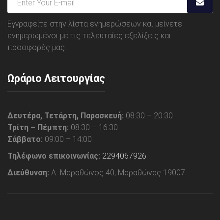
Εγγραφείτε στην λίστα ενημερώσεων και μείνετε
ενημερωμένοι με τις τελευταίες εξελίξεις και
προσφορές μας.
Ωράριο Λειτουργίας
Δευτέρα, Τετάρτη, Παρασκευή:
08:30 – 20:30
Τρίτη – Πέμπτη:
08:30 – 16:30
Σάββατο:
09:00 – 14:00
Τηλέφωνο επικοινωνίας:
2294067926
Διεύθυνση:
Λ. Μαραθώνος 40, Μαραθώνας 19007