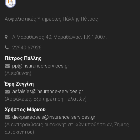
Ασφαλιστικές Υπηρεσίες Πάλλης Πέτρος
Λ.Μαραθώνος 40, Μαραθώνας, Τ.Κ.19007.
22940 67926
Πέτρος Πάλλης
pp@insurance-services.gr
(Διεύθυνση)
Έφη Ζεγγίνη
asfaleies@insurance-services.gr
(Ασφάλειες, Εξυπηρέτηση Πελατών)
Χρήστος Μάρκου
diekpaireoseis@insurance-services.gr
(Διεκπεραιώσεις αυτοκινητιστικών υποθέσεων, Ζημιές
αυτοκινήτου)