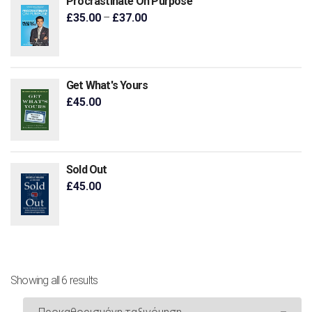
Procrastinate On Purpose
£
35.00
–
£
37.00
Get What's Yours
£
45.00
Sold Out
£
45.00
Showing all 6 results