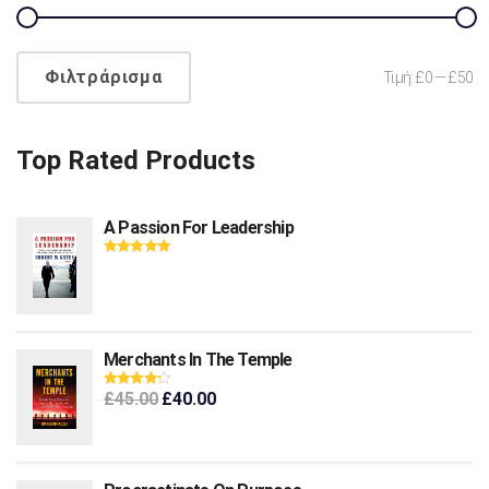
Φιλτράρισμα
Τιμή:
£0
—
£50
Top Rated Products
A Passion For Leadership
Βαθμολογήθηκ
ε με
5.00
από 5
Merchants In The Temple
£
45.00
£
40.00
Βαθμολογή
θηκε με
4.00
από 5