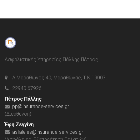
Ασφαλιστικές Υπηρεσίες Πάλλης Πέτρος
Λ.Μαραθώνος 40, Μαραθώνας, Τ.Κ.19007.
22940 67926
Πέτρος Πάλλης
pp@insurance-services.gr
(Διεύθυνση)
Έφη Ζεγγίνη
asfaleies@insurance-services.gr
(Ασφάλειες, Εξυπηρέτηση Πελατών)