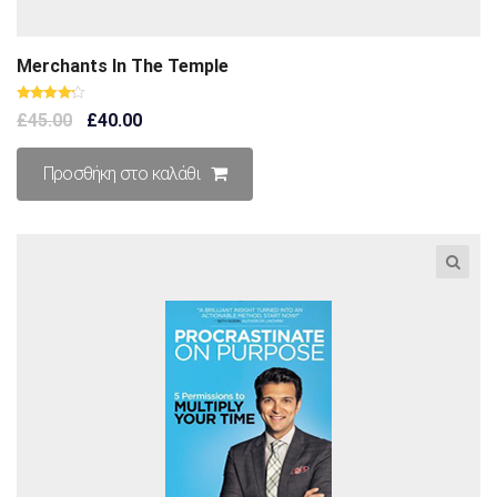
Merchants In The Temple
Βαθμολογήθηκε
£
45.00
£
40.00
με
4.00
από
5
Προσθήκη στο καλάθι