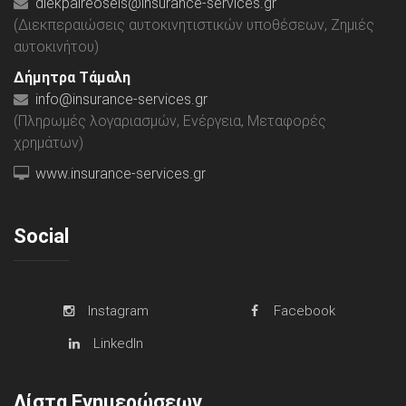
diekpaireoseis@insurance-services.gr
(Διεκπεραιώσεις αυτοκινητιστικών υποθέσεων, Ζημιές
αυτοκινήτου)
Δήμητρα Τάμαλη
info@insurance-services.gr
(Πληρωμές λογαριασμών, Ενέργεια, Μεταφορές
χρημάτων)
www.insurance-services.gr
Social
Instagram
Facebook
LinkedIn
Λίστα Ενημερώσεων