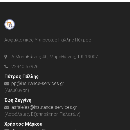
Ασφαλιστικές Υπηρεσίες Πάλλης Πέτρος
Λ.Μαραθώνος 40, Μαραθώνας, Τ.Κ.19007.
22940 67926
Πέτρος Πάλλης
pp@insurance-services.gr
(Διεύθυνση)
Έφη Ζεγγίνη
asfaleies@insurance-services.gr
(Ασφάλειες, Εξυπηρέτηση Πελατών)
Χρήστος Μάρκου