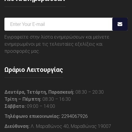
Εγγραφείτε στην λίστα ενημερώσεων και μείνετε
ενημερωμένοι με τις τελευταίες εξελίξεις και
προσφορές μας.
Ωράριο Λειτουργίας
Δευτέρα, Τετάρτη, Παρασκευή:
08:30 – 20:30
Τρίτη – Πέμπτη:
08:30 – 16:30
Σάββατο:
09:00 – 14:00
Τηλέφωνο επικοινωνίας:
2294067926
Διεύθυνση:
Λ. Μαραθώνος 40, Μαραθώνας 19007