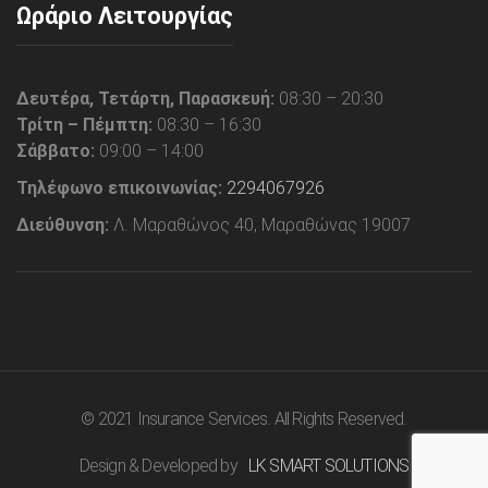
Ωράριο Λειτουργίας
Δευτέρα, Τετάρτη, Παρασκευή:
08:30 – 20:30
Τρίτη – Πέμπτη:
08:30 – 16:30
Σάββατο:
09:00 – 14:00
Τηλέφωνο επικοινωνίας:
2294067926
Διεύθυνση:
Λ. Μαραθώνος 40, Μαραθώνας 19007
© 2021 Insurance Services. All Rights Reserved.
Design & Developed by
LK SMART SOLUTIONS