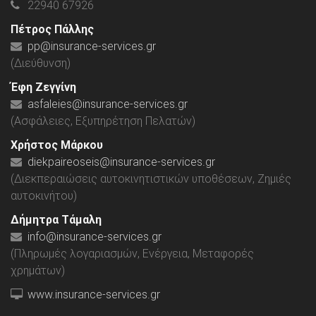
22940 67926
Πέτρος Πάλλης
pp@insurance-services.gr
(Διεύθυνση)
Έφη Ζεγγίνη
asfaleies@insurance-services.gr
(Ασφάλειες, Εξυπηρέτηση Πελατών)
Χρήστος Μάρκου
diekpaireoseis@insurance-services.gr
(Διεκπεραιώσεις αυτοκινητιστικών υποθέσεων, Ζημιές
αυτοκινήτου)
Δήμητρα Τάμαλη
info@insurance-services.gr
(Πληρωμές λογαριασμών, Ενέργεια, Μεταφορές
χρημάτων)
www.insurance-services.gr