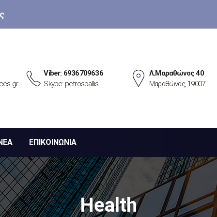
ς
Viber: 6936709636
Λ.Μαραθώνος 40
ces.gr
Skype: petrospallis
Μαραθώνας, 19007
ΝΕΑ
ΕΠΙΚΟΙΝΩΝΙΑ
Health