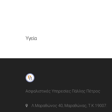
Υγεία
Ασφαλιστικές Υπηρεσίες Πάλλης Πέτρος
Λ.Μαραθώνος 40, Μαραθώνας, Τ.Κ.19007.