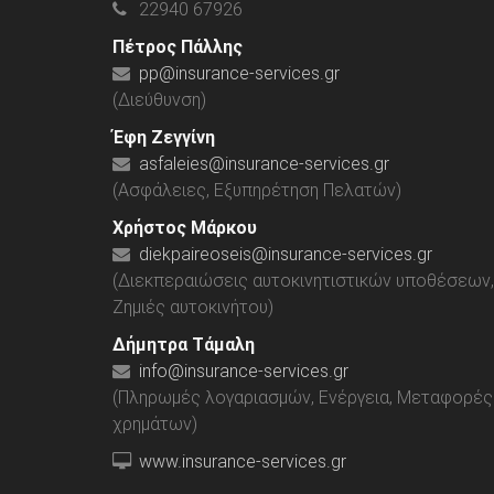
22940 67926
Πέτρος Πάλλης
pp@insurance-services.gr
(Διεύθυνση)
Έφη Ζεγγίνη
asfaleies@insurance-services.gr
(Ασφάλειες, Εξυπηρέτηση Πελατών)
Χρήστος Μάρκου
diekpaireoseis@insurance-services.gr
(Διεκπεραιώσεις αυτοκινητιστικών υποθέσεων,
Ζημιές αυτοκινήτου)
Δήμητρα Τάμαλη
info@insurance-services.gr
(Πληρωμές λογαριασμών, Ενέργεια, Μεταφορές
χρημάτων)
www.insurance-services.gr