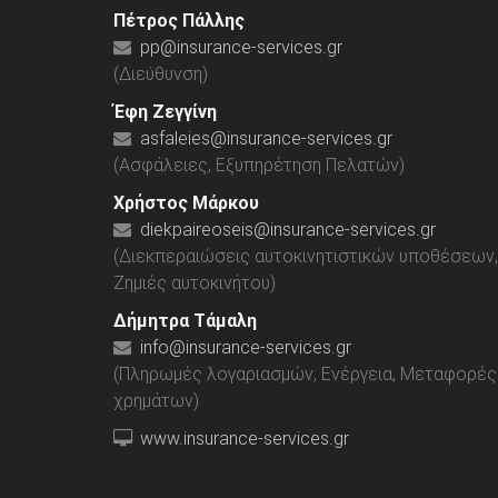
Πέτρος Πάλλης
pp@insurance-services.gr
(Διεύθυνση)
Έφη Ζεγγίνη
asfaleies@insurance-services.gr
(Ασφάλειες, Εξυπηρέτηση Πελατών)
Χρήστος Μάρκου
diekpaireoseis@insurance-services.gr
(Διεκπεραιώσεις αυτοκινητιστικών υποθέσεων,
Ζημιές αυτοκινήτου)
Δήμητρα Τάμαλη
info@insurance-services.gr
(Πληρωμές λογαριασμών, Ενέργεια, Μεταφορές
χρημάτων)
www.insurance-services.gr