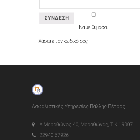
ΣΎΝΔΕΣΗ
Να με θυμάσαι
Χάσατε τον κωδικό σας;
Ασφαλιστικές Υπηρεσίες Πάλλης Πέτρος
Λ.Μαραθώνος 40, Μαραθώνας, Τ.Κ.19007.
22940 67926