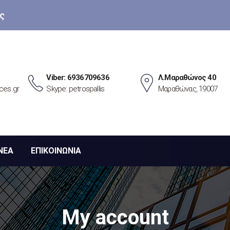
ς
Viber: 6936709636
Λ.Μαραθώνος 40
ces.gr
Skype: petrospallis
Μαραθώνας, 19007
ΝΕΑ
ΕΠΙΚΟΙΝΩΝΙΑ
My account